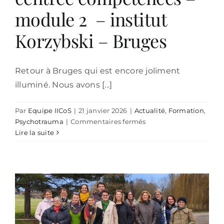
module 2 – institut
Korzybski – Bruges
Retour à Bruges qui est encore joliment
illuminé. Nous avons [...]
Par
Equipe IICoS
|
21 janvier 2026
|
Actualité
,
Formation
,
sur
Psychotrauma
|
Commentaires fermés
Psychotraumatologie
Lire la suite
centrée
compétences
–
module
2
–
institut
Korzybski