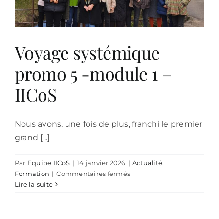
–
Bruges
Voyage systémique
promo 5 -module 1 –
IICoS
Nous avons, une fois de plus, franchi le premier
grand [...]
Par
Equipe IICoS
|
14 janvier 2026
|
Actualité
,
sur
Formation
|
Commentaires fermés
Voyage
Lire la suite
systémique
promo
5