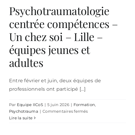
Psychotraumatologie
centrée compétences –
Un chez soi – Lille –
équipes jeunes et
adultes
Entre février et juin, deux équipes de
professionnels ont participé [...]
Par
Equipe IICoS
|
5 juin 2026
|
Formation
,
sur
Psychotrauma
|
Commentaires fermés
Psychotraumatologie
Lire la suite
centrée
compétences