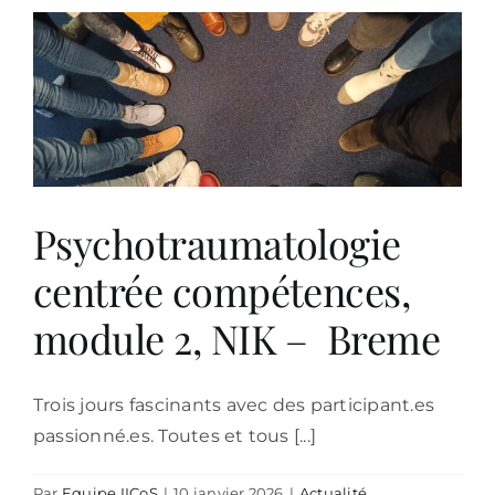
-
module
1
–
IICoS
Psychotraumatologie
centrée compétences,
module 2, NIK – Breme
Trois jours fascinants avec des participant.es
passionné.es. Toutes et tous [...]
Par
Equipe IICoS
|
10 janvier 2026
|
Actualité
,