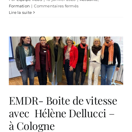
sur
Formation
|
Commentaires fermés
Psychotraumatologie
Lire la suite
centrée
compétences,
module
2,
NIK
–
Breme
EMDR- Boite de vitesse
avec Hélène Dellucci –
à Cologne