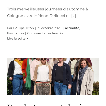
Trois merveilleuses journées d'automne à
Cologne avec Hélène Dellucci et [...]
Par
Equipe IICoS
|
19 octobre 2025
|
Actualité
,
sur
Formation
|
Commentaires fermés
EMDR-
Lire la suite
Boite
de
vitesse
avec
Hélène
Dellucci
–
à
Cologne