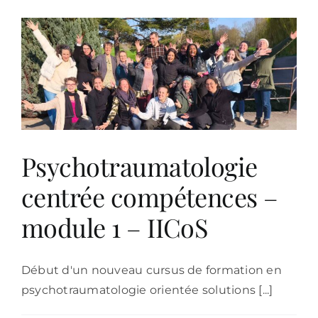
–
Un
chez
soi
–
Lille
–
équipes
jeunes
et
Psychotraumatologie
adultes
centrée compétences –
module 1 – IICoS
Début d'un nouveau cursus de formation en
psychotraumatologie orientée solutions [...]