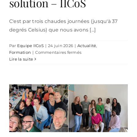
solution – IICoS
C'est par trois chaudes journées (jusqu'à 37
degrés Celsius) que nous avons [...]
Par
Equipe IICoS
|
24 juin 2026
|
Actualité
,
sur
Formation
|
Commentaires fermés
Génogramme
Lire la suite
orienté
solution
–
IICoS