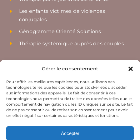
Les enfants victimes de violences
conjugales
Génogramme Orienté Solutions
Thérapie systémique auprès des couples
Accès rapides
Gérer le consentement
Nos ateliers
Pour offrir les meilleures expériences, nous utilisons des
technologies telles que les cookies pour stocker et/ou accéder
Le coaching par IICoS
aux informations des appareils. Le fait de consentir à ces
technologies nous permettra de traiter des données telles que le
Nos soirées découvertes
comportement de navigation ou les ID uniques sur ce site. Le fait
de ne pas consentir ou de retirer son consentement peut avoir
Nous contacter
un effet négatif sur certaines caractéristiques et fonctions.
Accepter