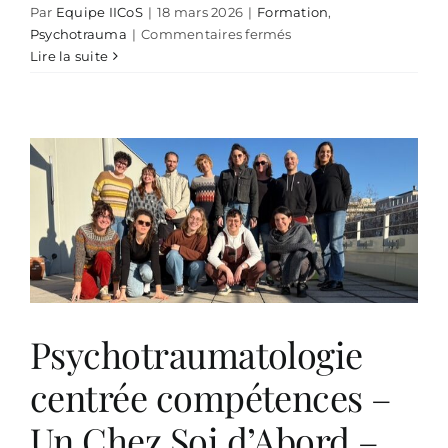
Par
Equipe IICoS
|
18 mars 2026
|
Formation
,
sur
Psychotrauma
|
Commentaires fermés
Psychotraumatologie
Lire la suite
centrée
compétences
–
module
1
–
IICoS
Psychotraumatologie
centrée compétences –
Un Chez Soi d’Abord –