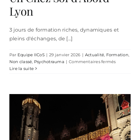
Lyon
3 jours de formation riches, dynamiques et
pleins d'échanges, de [...]
Par
Equipe IICoS
|
29 janvier 2026
|
Actualité
,
Formation
,
sur
Non classé
,
Psychotrauma
|
Commentaires fermés
Psychotrau
Lire la suite
centrée
compétenc
–
Un
Chez
Soi
d’Abord
–
Lyon