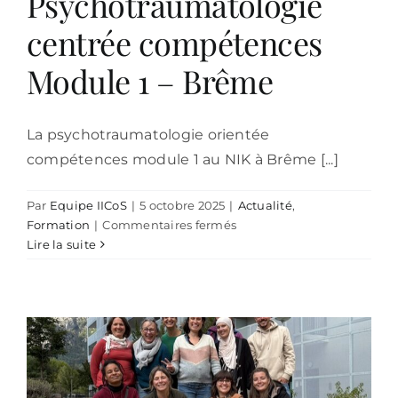
Psychotraumatologie
centrée compétences
Module 1 – Brême
La psychotraumatologie orientée
compétences module 1 au NIK à Brême [...]
Par
Equipe IICoS
|
5 octobre 2025
|
Actualité
,
sur
Formation
|
Commentaires fermés
Psychotraumatologie
Lire la suite
centrée
compétences
Module
1
–
Brême