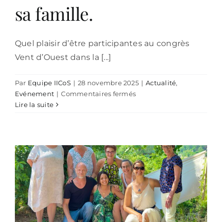
sa famille.
Quel plaisir d’être participantes au congrès
Vent d’Ouest dans la [...]
Par
Equipe IICoS
|
28 novembre 2025
|
Actualité
,
sur
Evénement
|
Commentaires fermés
17
Lire la suite
ème
Congrès
Vent
d’Ouest
avec
Pégase
–
St
Malo
: