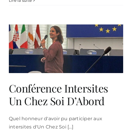
Lire la suite
Superviseur
EMDR
niveau
2
Conférence Intersites
Un Chez Soi D’Abord
Quel honneur d'avoir pu participer aux
intersites d'Un Chez Soi [...]