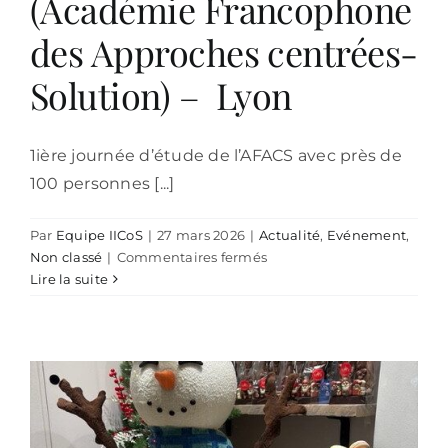
(Académie Francophone
des Approches centrées-
Solution) – Lyon
1ière journée d’étude de l’AFACS avec près de
100 personnes [...]
Par
Equipe IICoS
|
27 mars 2026
|
Actualité
,
Evénement
,
sur
Non classé
|
Commentaires fermés
Journée
Lire la suite
d’étude
AFACS
(Académie
Francophone
des
Approches
centrées-