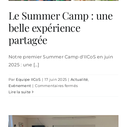
l’adolescent.e
et
Le Summer Camp : une
sa
famille.
belle expérience
partagée
Notre premier Summer Camp d'IICoS en juin
2025 : une [...]
Par
Equipe IICoS
|
17 juin 2025
|
Actualité
,
sur
Evénement
|
Commentaires fermés
Le
Lire la suite
Summer
Camp
:
une
belle