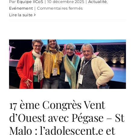
Par
Equipe IICoS
|
10 décembre 2025
|
Actualité
,
sur
Evénement
|
Commentaires fermés
Psychotraumatologie
Lire la suite
centrée
compétences,
module
1,
institut
Korzybski
–
Bruges
17 ème Congrès Vent
d’Ouest avec Pégase – St
Malo : l’adolescent.e et