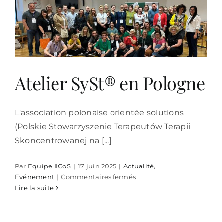
expérience
partagée
Atelier SySt® en Pologne
L'association polonaise orientée solutions
(Polskie Stowarzyszenie Terapeutów Terapii
Skoncentrowanej na [...]
Par
Equipe IICoS
|
17 juin 2025
|
Actualité
,
sur
Evénement
|
Commentaires fermés
Atelier
Lire la suite
SySt®
en
Pologne